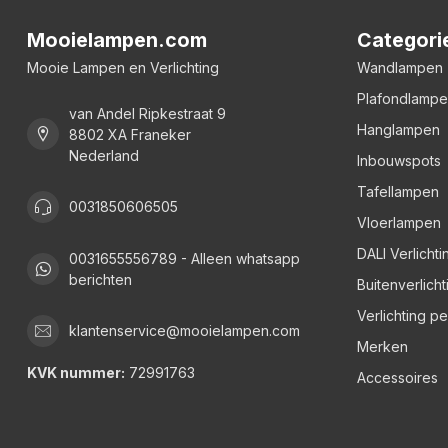
Mooielampen.com
Categori
Mooie Lampen en Verlichting
Wandlampen
Plafondlamp
van Andel Ripkestraat 9
Hanglampen
8802 XA Franeker
Nederland
Inbouwspots
Tafellampen
0031850606505
Vloerlampen
DALI Verlichti
0031655556789 - Alleen whatsapp
berichten
Buitenverlicht
Verlichting p
klantenservice@mooielampen.com
Merken
KVK nummer:
72991763
Accessoires