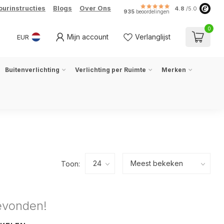
ourinstructies
Blogs
Over Ons
4.8
/5.0
935
beoordelingen
0
Mijn account
Verlanglijst
EUR
Buitenverlichting
Verlichting per Ruimte
Merken
Toon:
evonden!