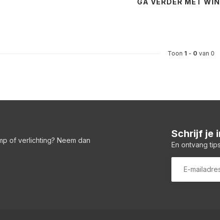
GA VERDER MET WI
Toon
1
-
0
van 0
Schrijf je
amp of verlichting? Neem dan
En ontvang tips