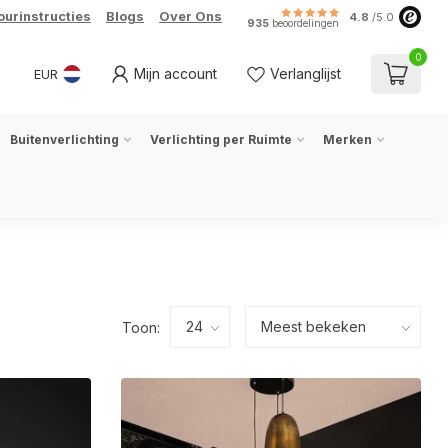
ourinstructies
Blogs
Over Ons
4.8
/5.0
935
beoordelingen
0
Mijn account
Verlanglijst
EUR
Buitenverlichting
Verlichting per Ruimte
Merken
Toon: