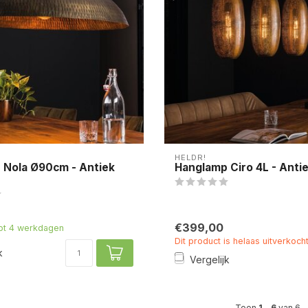
HELDR!
 Nola Ø90cm - Antiek
Hanglamp Ciro 4L - Anti
€399,00
tot 4 werkdagen
Dit product is helaas uitverkoch
k
Vergelijk
Toon
1
-
6
van 6