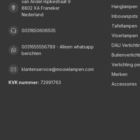
van Andel Ripkestraat 9
Hanglampen
8802 XA Franeker
Nederland
Inbouwspots
Tafellampen
0031850606505
Vloerlampen
DALI Verlichti
0031655556789 - Alleen whatsapp
berichten
Buitenverlicht
Verlichting p
klantenservice@mooielampen.com
Merken
KVK nummer:
72991763
Accessoires