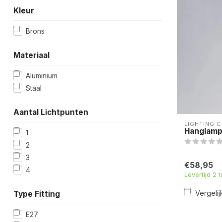
Kleur
Brons
Materiaal
Aluminium
Staal
Aantal Lichtpunten
LIGHTING 
Hanglamp 
1
2
3
€58,95
4
Levertijd 2 
Vergelij
Type Fitting
E27