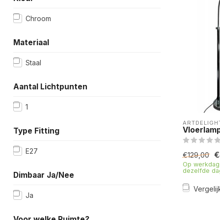
Chroom
Materiaal
Staal
Aantal Lichtpunten
1
ARTDELIGH
Vloerlam
Type Fitting
E27
€
€129,00
Op werkdage
dezelfde da
Dimbaar Ja/Nee
Vergelij
Ja
Voor welke Ruimte?