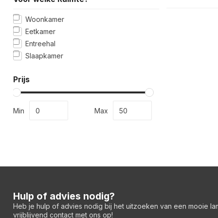
Woonkamer
Eetkamer
Entreehal
Slaapkamer
Prijs
Min
Max
Hulp of advies nodig?
Heb je hulp of advies nodig bij het uitzoeken van een mooie l
vrijblijvend contact met ons op!