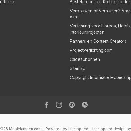
er Ruimte
Bestelproces en Kortingscodes
Verbouwen of Verhuizen? Vraa
aan!
Verlichting voor Horeca, Hotel
Interieurprojecten
Partners en Content Creators
Projectverlichting.com
Cadeaubonnen
Sitemap
Copyright Informatie Mooielam
 2026 Mooielampen.com
- Powered by
Lightspeed
-
Lightspeed design
b