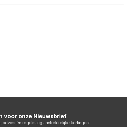
 in voor onze Nieuwsbrief
, advies én regelmatig aantrekkelijke kortingen!