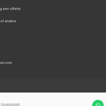
g een offerte
s of andere
pen.com
y
Dyvelopment