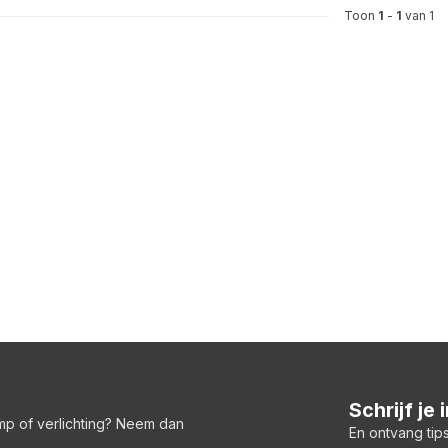
Toon
1
-
1
van 1
Schrijf je
amp of verlichting? Neem dan
En ontvang tips