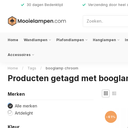
,-
30 dagen Bedenktijd
Verzending door heel 
Home
Wandlampen
Plafondlampen
Hanglampen
I
Accessoires
Home
/
Tags
/
booglamp chroom
Producten getagd met boogl
Merken
Alle merken
Artdelight
-61%
Kleur