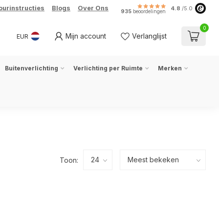
ourinstructies
Blogs
Over Ons
4.8
/5.0
935
beoordelingen
0
Mijn account
Verlanglijst
EUR
Buitenverlichting
Verlichting per Ruimte
Merken
Toon: