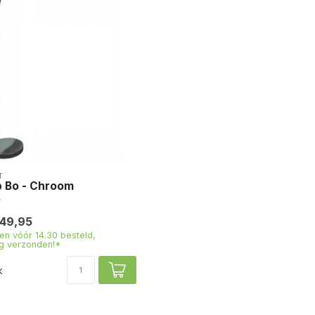
T
p Bo - Chroom
49,95
n vóór 14.30 besteld,
g verzonden!*
k