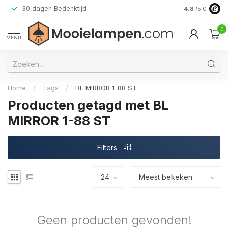
30 dagen Bedenktijd
Verzending do
4.8
/5.0
0
MENU
Home
/
Tags
/
BL MIRROR 1-88 ST
Producten getagd met BL
MIRROR 1-88 ST
Filters
Geen producten gevonden!