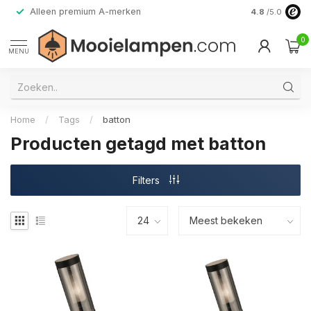
Alleen premium A-merken
4.8
/5.0
0
MENU
Home
/
Tags
/
batton
Producten getagd met batton
Filters