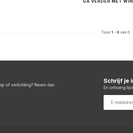
GA VERDER MET WI
Toon
1
-
0
van 0
Schrijf je
amp of verlichting? Neem dan
En ontvang tips