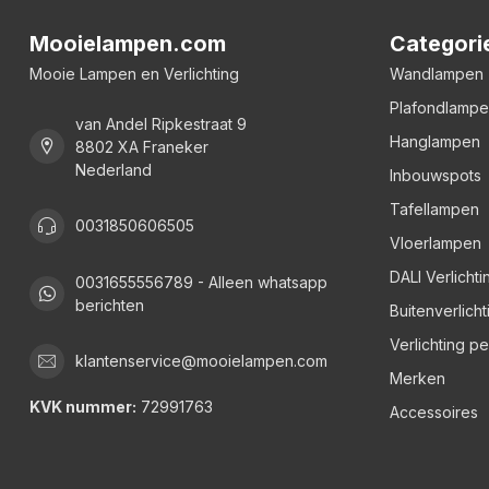
Mooielampen.com
Categori
Mooie Lampen en Verlichting
Wandlampen
Plafondlamp
van Andel Ripkestraat 9
Hanglampen
8802 XA Franeker
Nederland
Inbouwspots
Tafellampen
0031850606505
Vloerlampen
DALI Verlichti
0031655556789 - Alleen whatsapp
berichten
Buitenverlicht
Verlichting p
klantenservice@mooielampen.com
Merken
KVK nummer:
72991763
Accessoires