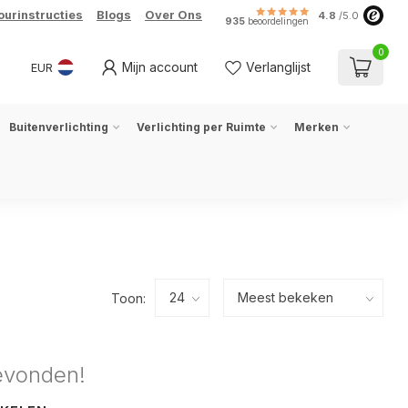
ourinstructies
Blogs
Over Ons
4.8
/5.0
935
beoordelingen
0
Mijn account
Verlanglijst
EUR
Buitenverlichting
Verlichting per Ruimte
Merken
Toon:
evonden!