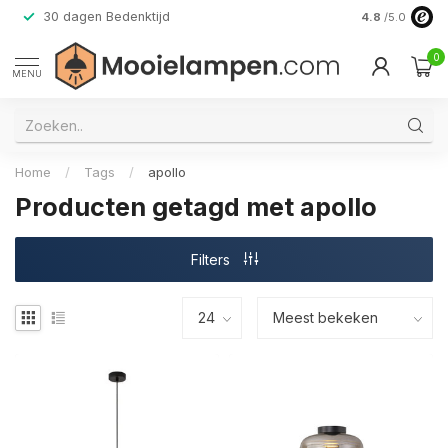
30 dagen Bedenktijd
Verzending do
4.8
/5.0
0
MENU
Home
/
Tags
/
apollo
Producten getagd met apollo
Filters