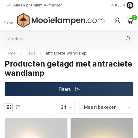
Alleen premium A-merken
4.8
/5.0
0
MENU
Home
/
Tags
/
antraciete wandlamp
Producten getagd met antraciete
wandlamp
Filters