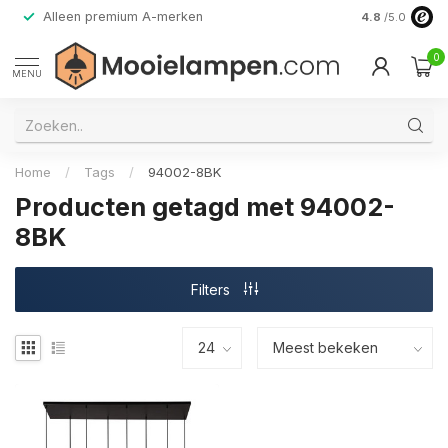
Alleen premium A-merken
4.8
/5.0
0
MENU
Home
/
Tags
/
94002-8BK
Producten getagd met 94002-
8BK
Filters