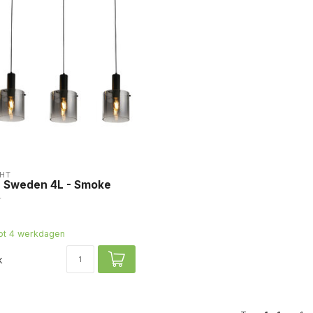
HT
 Sweden 4L - Smoke
tot 4 werkdagen
k