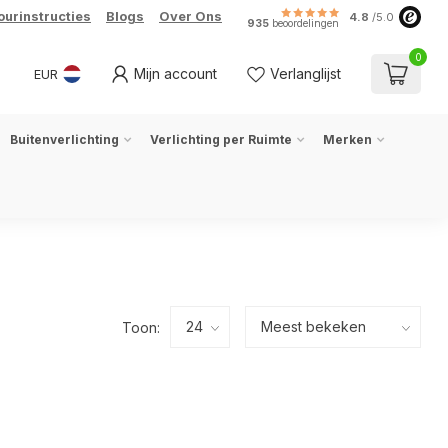
ourinstructies
Blogs
Over Ons
4.8
/5.0
935
beoordelingen
0
Mijn account
Verlanglijst
EUR
Buitenverlichting
Verlichting per Ruimte
Merken
Toon: