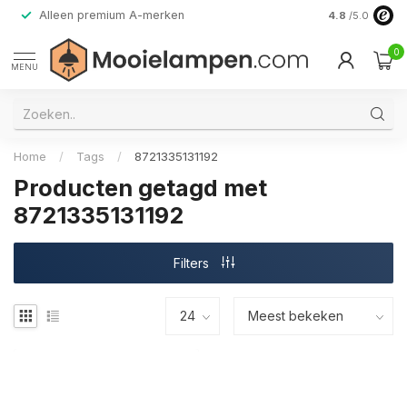
Alleen premium A-merken
4.8
/5.0
0
MENU
Home
/
Tags
/
8721335131192
Producten getagd met
8721335131192
Filters