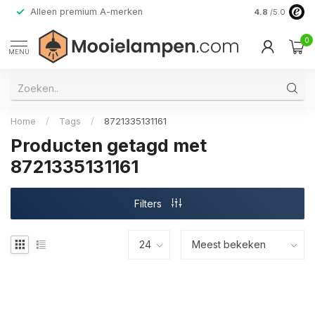
Alleen premium A-merken
4.8
/5.0
0
MENU
Home
/
Tags
/
8721335131161
Producten getagd met
8721335131161
Filters