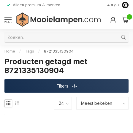
Alleen premium A-merken
4.8
/5.0
0
MENU
Home
/
Tags
/
8721335130904
Producten getagd met
8721335130904
Filters