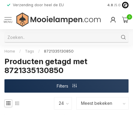
Verzending door heel de EU
Alleen premi
4.8
/5.0
0
MENU
Home
/
Tags
/
8721335130850
Producten getagd met
8721335130850
Filters