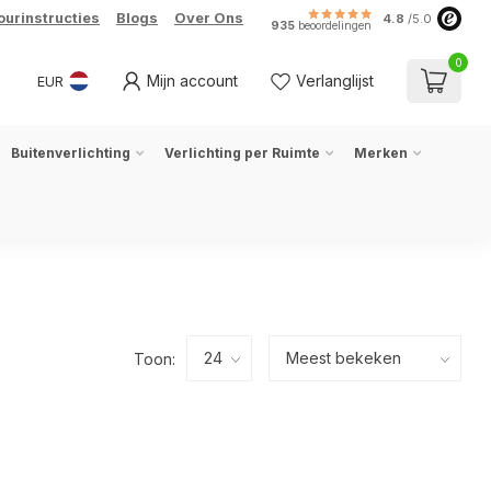
ourinstructies
Blogs
Over Ons
4.8
/5.0
935
beoordelingen
0
Mijn account
Verlanglijst
EUR
Buitenverlichting
Verlichting per Ruimte
Merken
Toon: