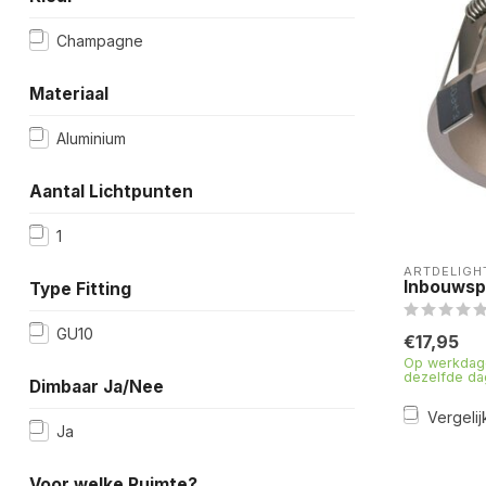
Champagne
Materiaal
Aluminium
Aantal Lichtpunten
1
ARTDELIGH
Inbouwsp
Type Fitting
GU10
€17,95
Op werkdage
dezelfde da
Dimbaar Ja/Nee
Vergelij
Ja
Voor welke Ruimte?