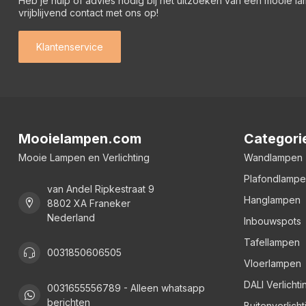
Heb je hulp of advies nodig bij het uitzoeken van een mooie l
vrijblijvend contact met ons op!
Klantenservice
Mooielampen.com
Categori
Mooie Lampen en Verlichting
Wandlampen
Plafondlamp
van Andel Ripkestraat 9
Hanglampen
8802 XA Franeker
Nederland
Inbouwspots
Tafellampen
0031850606505
Vloerlampen
DALI Verlichti
0031655556789 - Alleen whatsapp
berichten
Buitenverlicht