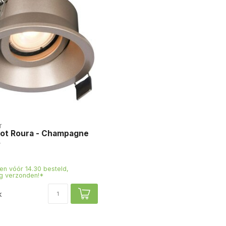
T
ot Roura - Champagne
n vóór 14.30 besteld,
g verzonden!*
k