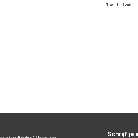
Toon
1
-
1
van 1
Schrijf je