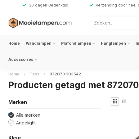
,-
30 dagen Bedenktijd
Verzending door heel 
Home
Wandlampen
Plafondlampen
Hanglampen
I
Accessoires
Home
/
Tags
/
8720701103542
Producten getagd met 87207
Merken
Alle merken
Artdelight
Kleur