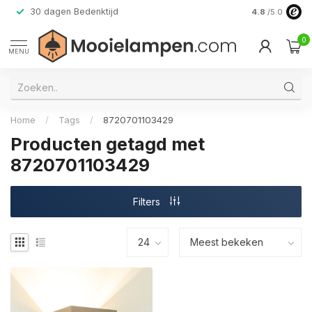
30 dagen Bedenktijd
Verzending do
4.8
/5.0
0
MENU
Home
/
Tags
/
8720701103429
Producten getagd met
8720701103429
Filters