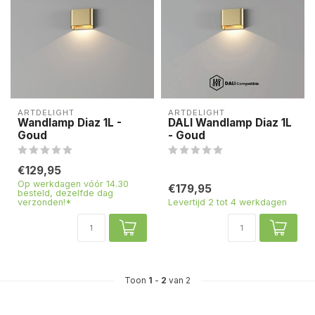
ARTDELIGHT
ARTDELIGHT
Wandlamp Diaz 1L -
DALI Wandlamp Diaz 1L
Goud
- Goud
€129,95
Op werkdagen vóór 14.30
€179,95
besteld, dezelfde dag
verzonden!*
Levertijd 2 tot 4 werkdagen
Toon
1
-
2
van 2