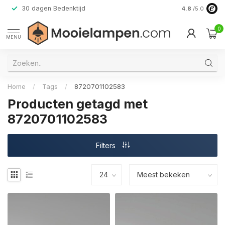
30 dagen Bedenktijd
Verzending do
4.8
/5.0
0
MENU
Home
/
Tags
/
8720701102583
Producten getagd met
8720701102583
Filters