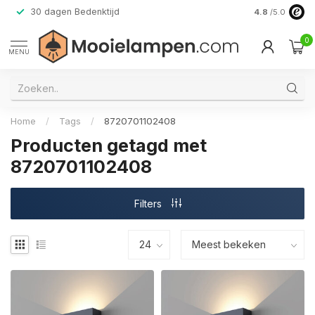
30 dagen Bedenktijd
Verzending do
4.8
/5.0
0
MENU
Home
/
Tags
/
8720701102408
Producten getagd met
8720701102408
Filters