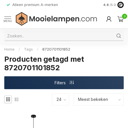
Alleen premium A-merken
4.8
/5.0
0
MENU
Home
/
Tags
/
8720701101852
Producten getagd met
8720701101852
Filters