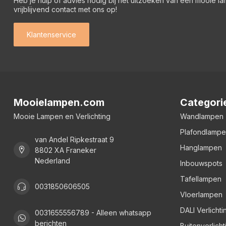
Heb je hulp of advies nodig bij het uitzoeken van een mooie l
vrijblijvend contact met ons op!
Klantenservice
Mooielampen.com
Categori
Mooie Lampen en Verlichting
Wandlampen
Plafondlamp
van Andel Ripkestraat 9
Hanglampen
8802 XA Franeker
Nederland
Inbouwspots
Tafellampen
0031850606505
Vloerlampen
DALI Verlichti
0031655556789 - Alleen whatsapp
berichten
Buitenverlicht