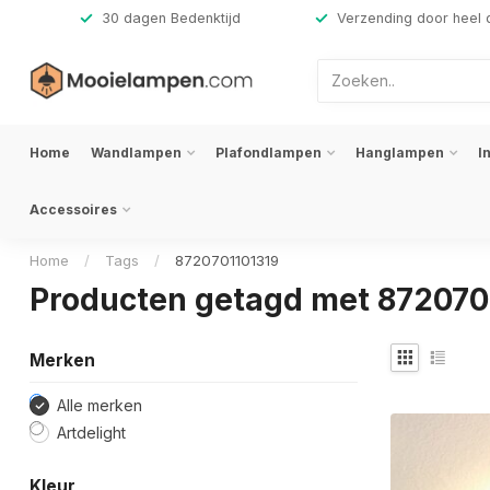
,-
30 dagen Bedenktijd
Verzending door heel 
Home
Wandlampen
Plafondlampen
Hanglampen
I
Accessoires
Home
/
Tags
/
8720701101319
Producten getagd met 872070
Merken
Alle merken
Artdelight
Kleur