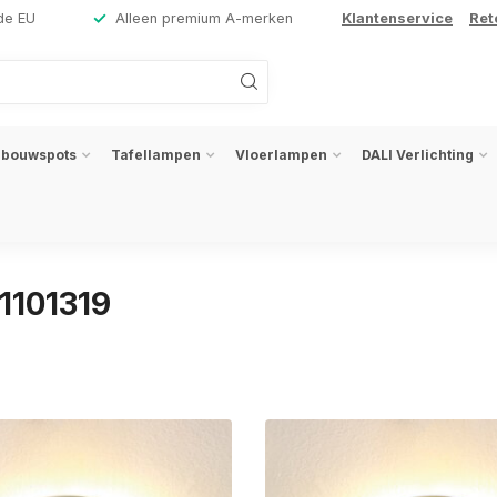
de EU
Alleen premium A-merken
Klantenservice
Ret
nbouwspots
Tafellampen
Vloerlampen
DALI Verlichting
1101319