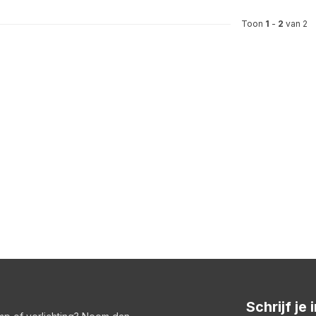
Toon
1
-
2
van 2
Schrijf je