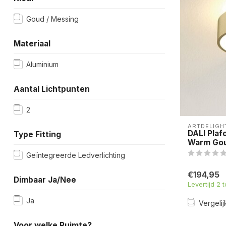
Goud / Messing
Materiaal
Aluminium
Aantal Lichtpunten
2
ARTDELIGH
DALI Plaf
Type Fitting
Warm Go
Geïntegreerde Ledverlichting
€194,95
Dimbaar Ja/Nee
Levertijd 2 
Ja
Vergelij
Voor welke Ruimte?