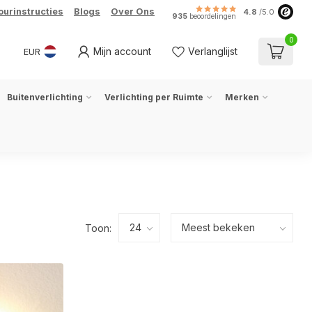
ourinstructies
Blogs
Over Ons
4.8
/5.0
935
beoordelingen
0
Mijn account
Verlanglijst
EUR
Buitenverlichting
Verlichting per Ruimte
Merken
Toon: