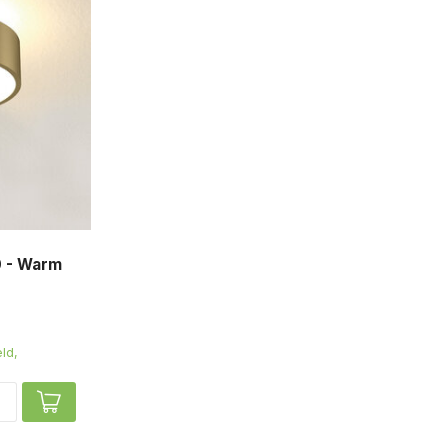
0 - Warm
ld,