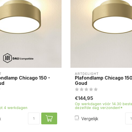
T
ARTDELIGHT
ondlamp Chicago 150 -
Plafondlamp Chicago 15
ud
Goud
€144,95
Op werkdagen vóór 14.30 beste
tot 4 werkdagen
dezelfde dag verzonden!*
k
Vergelijk