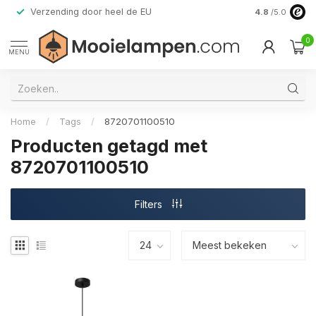
Verzending door heel de EU
Alleen premi
4.8
/5.0
0
MENU
Home
/
Tags
/
8720701100510
Producten getagd met
8720701100510
Filters