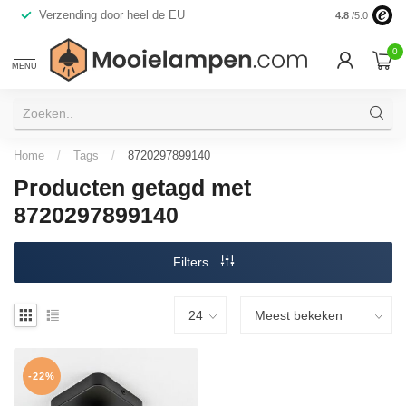
 EU
Alleen premium A-merken
4.8
/5.0
0
MENU
Home
/
Tags
/
8720297899140
Producten getagd met
8720297899140
Filters
-22%