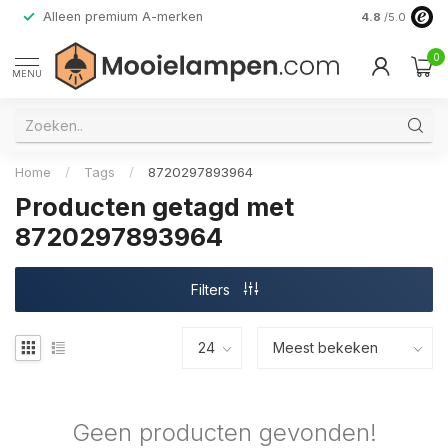
Alleen premium A-merken
4.8
/5.0
0
MENU
Home
/
Tags
/
8720297893964
Producten getagd met
8720297893964
Filters
Geen producten gevonden!