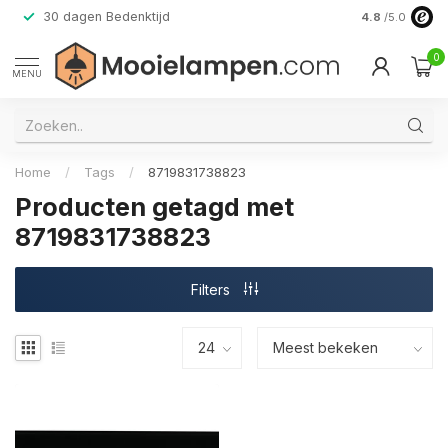
30 dagen Bedenktijd
Verzending do
4.8
/5.0
0
MENU
Home
/
Tags
/
8719831738823
Producten getagd met
8719831738823
Filters