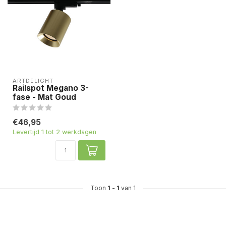
ARTDELIGHT
Railspot Megano 3-
fase - Mat Goud
€46,95
Levertijd 1 tot 2 werkdagen
Toon
1
-
1
van 1