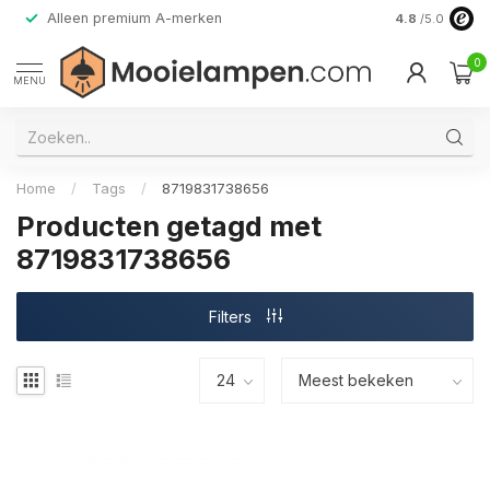
Alleen premium A-merken
4.8
/5.0
0
MENU
Home
/
Tags
/
8719831738656
Producten getagd met
8719831738656
Filters