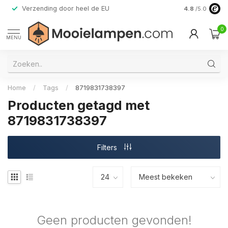
Verzending door heel de EU
Alleen premi
4.8
/5.0
0
MENU
Home
/
Tags
/
8719831738397
Producten getagd met
8719831738397
Filters
Geen producten gevonden!