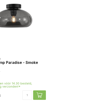
T
amp Paradise - Smoke
n vóór 14.30 besteld,
g verzonden!*
k