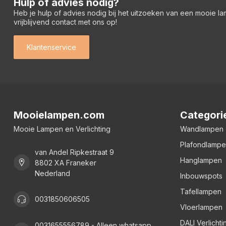
Hulp of advies nodig?
Heb je hulp of advies nodig bij het uitzoeken van een mooie l
vrijblijvend contact met ons op!
Klantenservice
Mooielampen.com
Categori
Mooie Lampen en Verlichting
Wandlampen
Plafondlamp
van Andel Ripkestraat 9
Hanglampen
8802 XA Franeker
Nederland
Inbouwspots
Tafellampen
0031850606505
Vloerlampen
DALI Verlichti
0031655556789 - Alleen whatsapp