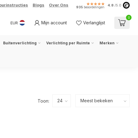
ourinstructies
Blogs
Over Ons
4.8
/5.0
935
beoordelingen
0
Mijn account
Verlanglijst
EUR
Buitenverlichting
Verlichting per Ruimte
Merken
Toon: