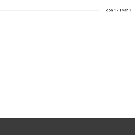
Toon
1
-
1
van 1