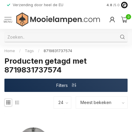
Verzending door heel de EU
Alleen premi
4.8
/5.0
0
MENU
Home
/
Tags
/
8719831737574
Producten getagd met
8719831737574
Filters