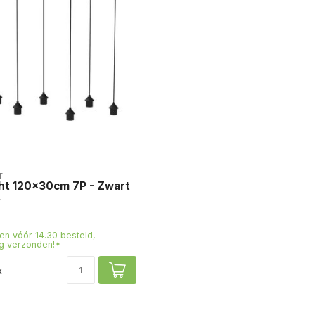
T
ht 120x30cm 7P - Zwart
n vóór 14.30 besteld,
g verzonden!*
k