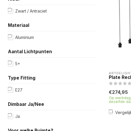
Zwart / Antraciet
Materiaal
Aluminium
Aantal Lichtpunten
5+
ARTDELIGH
Plate Rec
Type Fitting
E27
€274,95
Op werkdage
dezelfde da
Dimbaar Ja/Nee
Vergelij
Ja
Voor welke Ruimte?