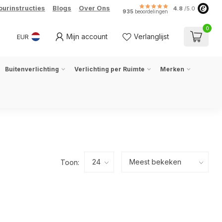
ourinstructies
Blogs
Over Ons
4.8
/5.0
935
beoordelingen
0
Mijn account
Verlanglijst
EUR
Buitenverlichting
Verlichting per Ruimte
Merken
Toon: