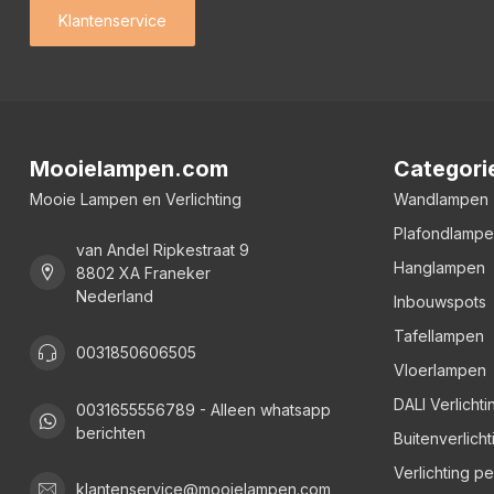
Klantenservice
Mooielampen.com
Categori
Mooie Lampen en Verlichting
Wandlampen
Plafondlamp
van Andel Ripkestraat 9
Hanglampen
8802 XA Franeker
Nederland
Inbouwspots
Tafellampen
0031850606505
Vloerlampen
DALI Verlichti
0031655556789 - Alleen whatsapp
berichten
Buitenverlicht
Verlichting p
klantenservice@mooielampen.com