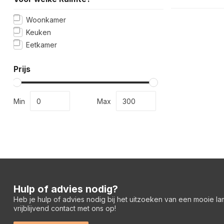
Woonkamer
Keuken
Eetkamer
Prijs
Min
Max
Hulp of advies nodig?
Heb je hulp of advies nodig bij het uitzoeken van een mooie l
vrijblijvend contact met ons op!