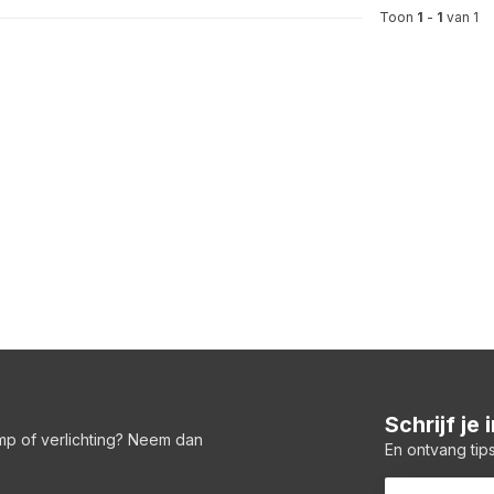
Toon
1
-
1
van 1
Schrijf je
amp of verlichting? Neem dan
En ontvang tips