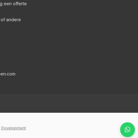
g een offerte
s of andere
pen.com
y
Dyvelopment