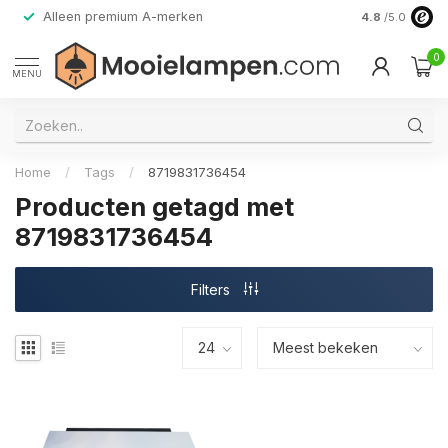
Alleen premium A-merken
4.8
/5.0
0
MENU
Home
/
Tags
/
8719831736454
Producten getagd met
8719831736454
Filters