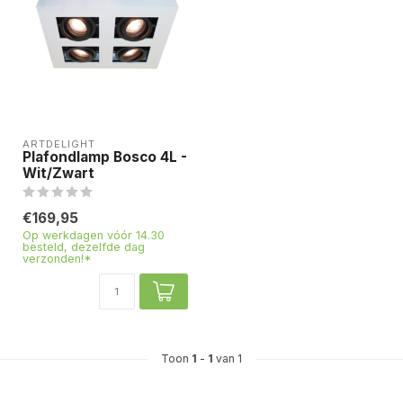
ARTDELIGHT
Plafondlamp Bosco 4L -
Wit/Zwart
€169,95
Op werkdagen vóór 14.30
besteld, dezelfde dag
verzonden!*
Toon
1
-
1
van 1