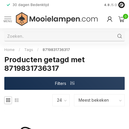
30 dagen Bedenktijd
Verzending do
4.8
/5.0
0
MENU
Home
/
Tags
/
8719831736317
Producten getagd met
8719831736317
Filters