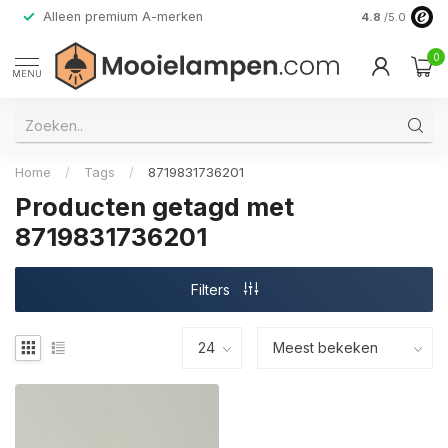
Alleen premium A-merken
4.8
/5.0
0
MENU
Home
/
Tags
/
8719831736201
Producten getagd met
8719831736201
Filters