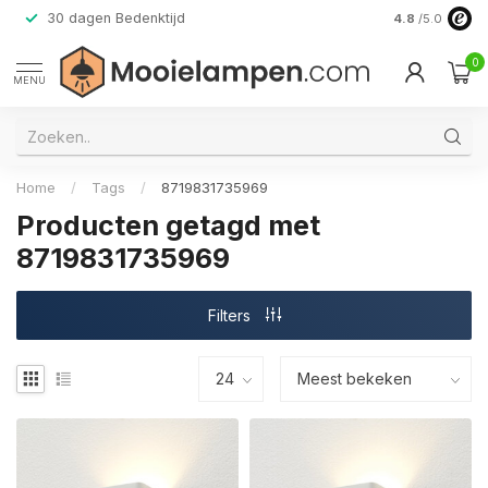
30 dagen Bedenktijd
Verzending do
4.8
/5.0
0
MENU
Home
/
Tags
/
8719831735969
Producten getagd met
8719831735969
Filters