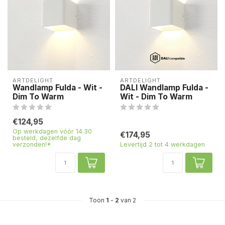
ARTDELIGHT
ARTDELIGHT
Wandlamp Fulda - Wit -
DALI Wandlamp Fulda -
Dim To Warm
Wit - Dim To Warm
€124,95
Op werkdagen vóór 14.30
€174,95
besteld, dezelfde dag
verzonden!*
Levertijd 2 tot 4 werkdagen
Toon
1
-
2
van 2