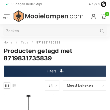
30 dagen Bedenktijd
Verzending do
4.8
/5.0
0
MENU
Home
/
Tags
/
8719831735839
Producten getagd met
8719831735839
Filters