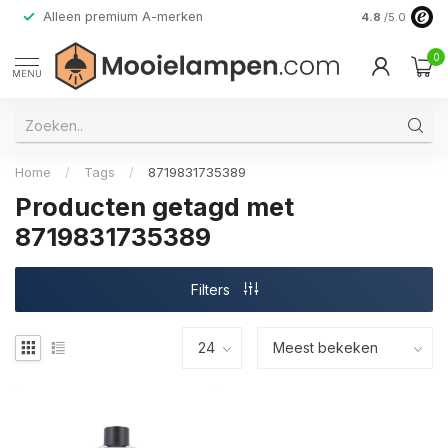
Alleen premium A-merken
4.8
/5.0
0
MENU
Home
/
Tags
/
8719831735389
Producten getagd met
8719831735389
Filters