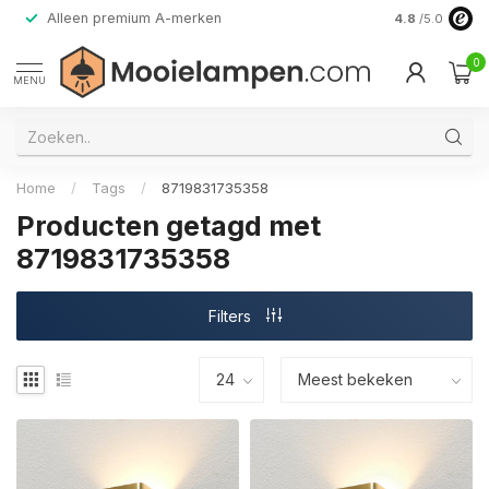
Alleen premium A-merken
4.8
/5.0
0
MENU
Home
/
Tags
/
8719831735358
Producten getagd met
8719831735358
Filters