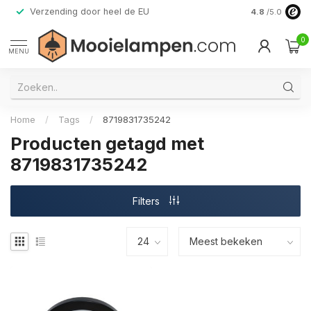
Verzending door heel de EU
Alleen premi
4.8
/5.0
0
MENU
Home
/
Tags
/
8719831735242
Producten getagd met
8719831735242
Filters