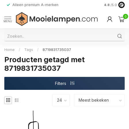
Alleen premium A-merken
4.8
/5.0
0
MENU
Home
/
Tags
/
8719831735037
Producten getagd met
8719831735037
Filters