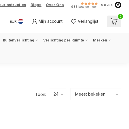
ourinstructies
Blogs
Over Ons
4.8
/5.0
935
beoordelingen
0
Mijn account
Verlanglijst
EUR
Buitenverlichting
Verlichting per Ruimte
Merken
Toon: