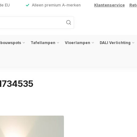
de EU
Alleen premium A-merken
Klantenservice
Ret
nbouwspots
Tafellampen
Vloerlampen
DALI Verlichting
1734535