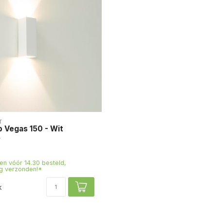
T
 Vegas 150 - Wit
n vóór 14.30 besteld,
g verzonden!*
k