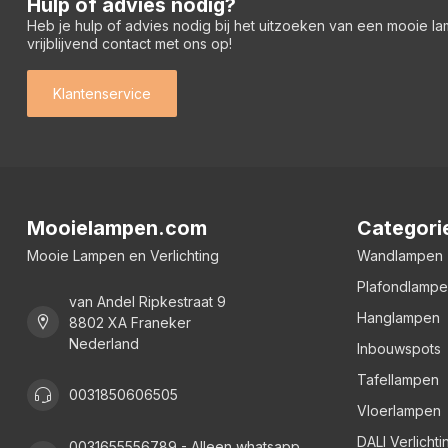
Hulp of advies nodig?
Heb je hulp of advies nodig bij het uitzoeken van een mooie l
vrijblijvend contact met ons op!
Klantenservice
Mooielampen.com
Categori
Mooie Lampen en Verlichting
Wandlampen
Plafondlamp
van Andel Ripkestraat 9
Hanglampen
8802 XA Franeker
Nederland
Inbouwspots
Tafellampen
0031850606505
Vloerlampen
DALI Verlichti
0031655556789 - Alleen whatsapp