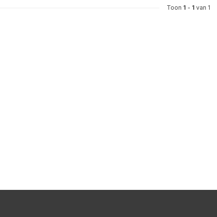
Toon
1
-
1
van 1