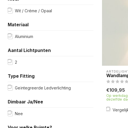
Wit / Créme / Opaal
Materiaal
Aluminium
Aantal Lichtpunten
2
ARTDELIGH
Wandlamp
Type Fitting
Geïntegreerde Ledverlichting
€109,95
Op werkdage
dezelfde da
Dimbaar Ja/Nee
Vergelij
Nee
Voor welke Ruimte?