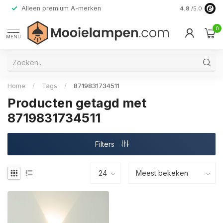
Alleen premium A-merken
4.8
/5.0
0
MENU
Home
/
Tags
/
8719831734511
Producten getagd met
8719831734511
Filters