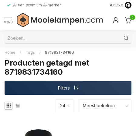
Alleen premium A-merken
4.8
/5.0
0
MENU
Home
/
Tags
/
8719831734160
Producten getagd met
8719831734160
Filters