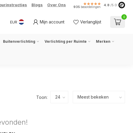
ourinstructies
Blogs
Over Ons
4.8
/5.0
935
beoordelingen
0
Mijn account
Verlanglijst
EUR
Buitenverlichting
Verlichting per Ruimte
Merken
Toon:
evonden!