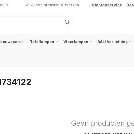
de EU
Alleen premium A-merken
Klantenservice
Ret
nbouwspots
Tafellampen
Vloerlampen
DALI Verlichting
1734122
Geen producten g