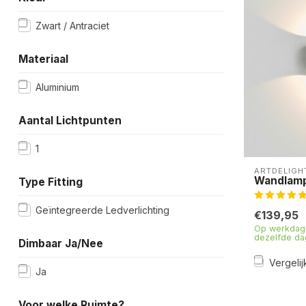
Zwart / Antraciet
Materiaal
Aluminium
Aantal Lichtpunten
1
ARTDELIGH
Wandlamp
Type Fitting
Geïntegreerde Ledverlichting
€139,95
Op werkdage
dezelfde da
Dimbaar Ja/Nee
Vergelij
Ja
Voor welke Ruimte?