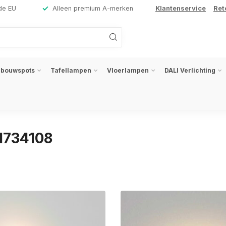
de EU
Alleen premium A-merken
Klantenservice
Ret
nbouwspots
Tafellampen
Vloerlampen
DALI Verlichting
1734108