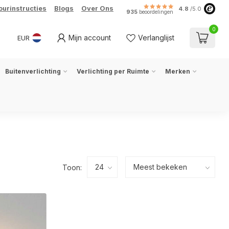
ourinstructies
Blogs
Over Ons
4.8
/5.0
935
beoordelingen
0
Mijn account
Verlanglijst
EUR
Buitenverlichting
Verlichting per Ruimte
Merken
Toon: