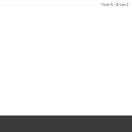
Toon
1
-
2
van 2