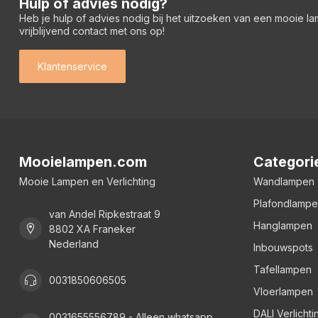
Hulp of advies nodig?
Heb je hulp of advies nodig bij het uitzoeken van een mooie l
vrijblijvend contact met ons op!
Klantenservice
Mooielampen.com
Categori
Mooie Lampen en Verlichting
Wandlampen
Plafondlamp
van Andel Ripkestraat 9
Hanglampen
8802 XA Franeker
Nederland
Inbouwspots
Tafellampen
0031850606505
Vloerlampen
DALI Verlichti
0031655556789 - Alleen whatsapp