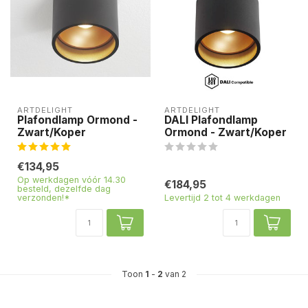
ARTDELIGHT
ARTDELIGHT
Plafondlamp Ormond -
DALI Plafondlamp
Zwart/Koper
Ormond - Zwart/Koper
€134,95
Op werkdagen vóór 14.30
€184,95
besteld, dezelfde dag
verzonden!*
Levertijd 2 tot 4 werkdagen
Toon
1
-
2
van 2