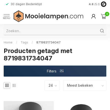
30 dagen Bedenktijd
Verzending do
4.8
/5.0
0
MENU
Home
/
Tags
/
8719831734047
Producten getagd met
8719831734047
Filters