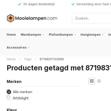
,-
30 dagen Bedenktijd
Verzending door heel 
Home
Wandlampen
Plafondlampen
Hanglampen
I
Accessoires
Home
/
Tags
/
8719831733996
Producten getagd met 87198
Merken
Alle merken
Artdelight
Kleur