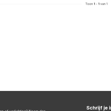
Toon
1
-
1
van 1
Schrijf je