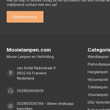
Heb je hulp of advies nodig bij het uitzoeken van een mooie l
vrijblijvend contact met ons op!
Klantenservice
Mooielampen.com
Categori
Mooie Lampen en Verlichting
Wandlampen
Plafondlamp
van Andel Ripkestraat 9
Hanglampen
8802 XA Franeker
Nederland
Inbouwspots
Tafellampen
0031850606505
Vloerlampen
DALI Verlichti
0031655556789 - Alleen whatsapp
berichten
Buitenverlicht