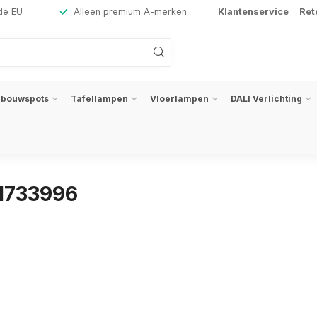
de EU
Alleen premium A-merken
Klantenservice
Ret
nbouwspots
Tafellampen
Vloerlampen
DALI Verlichting
31733996