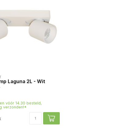
T
mp Laguna 2L - Wit
n vóór 14.30 besteld,
g verzonden!*
k