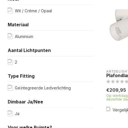
Wit / Créme / Opaal
Materiaal
Aluminium
Aantal Lichtpunten
2
ARTDELIGH
Plafondla
Type Fitting
Geïntegreerde Ledverlichting
€209,95
Op werkdage
dezelfde da
Dimbaar Ja/Nee
Vergelij
Ja
Voor welke Ruimte?