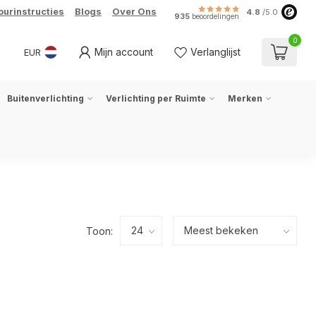
ourinstructies
Blogs
Over Ons
4.8
/5.0
935
beoordelingen
0
Mijn account
Verlanglijst
EUR
Buitenverlichting
Verlichting per Ruimte
Merken
Toon: