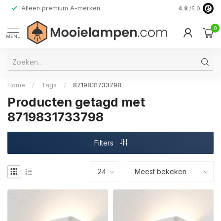
Alleen premium A-merken
4.8
/5.0
0
MENU
Home
/
Tags
/
8719831733798
Producten getagd met
8719831733798
Filters