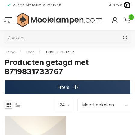
Alleen premium A-merken
4.8
/5.0
0
MENU
Home
/
Tags
/
8719831733767
Producten getagd met
8719831733767
Filters