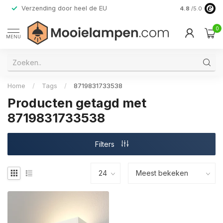
Verzending door heel de EU
Alleen premi
4.8
/5.0
0
MENU
Home
/
Tags
/
8719831733538
Producten getagd met
8719831733538
Filters