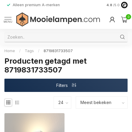
Alleen premium A-merken
4.8
/5.0
0
MENU
Home
/
Tags
/
8719831733507
Producten getagd met
8719831733507
Filters