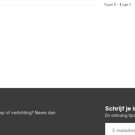
Toon
1
-
1
van 1
Schrijf je
amp of verlichting? Neem dan
En ontvang tips