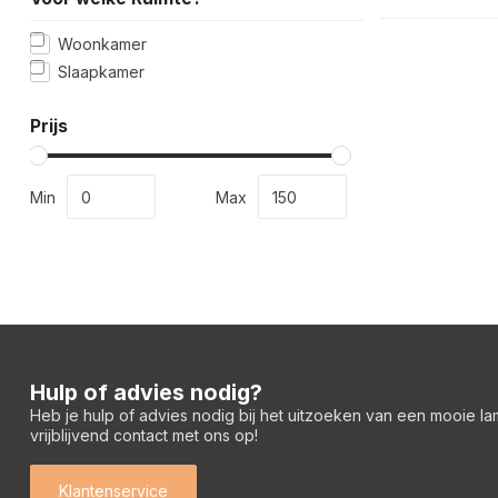
Woonkamer
Slaapkamer
Prijs
Min
Max
Hulp of advies nodig?
Heb je hulp of advies nodig bij het uitzoeken van een mooie l
vrijblijvend contact met ons op!
Klantenservice