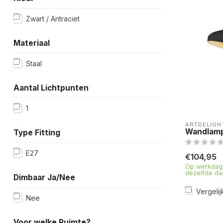
Zwart / Antraciet
Materiaal
Staal
Aantal Lichtpunten
1
ARTDELIGH
Wandlamp
Type Fitting
E27
€104,95
Op werkdage
dezelfde da
Dimbaar Ja/Nee
Vergelij
Nee
Voor welke Ruimte?