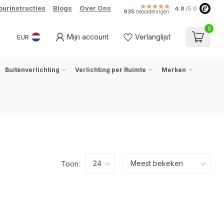
ourinstructies
Blogs
Over Ons
4.8
/5.0
935
beoordelingen
0
Mijn account
Verlanglijst
EUR
Buitenverlichting
Verlichting per Ruimte
Merken
Toon: