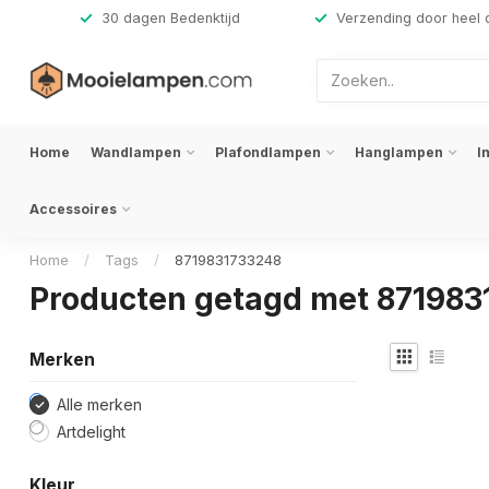
,-
30 dagen Bedenktijd
Verzending door heel 
Home
Wandlampen
Plafondlampen
Hanglampen
I
Accessoires
Home
/
Tags
/
8719831733248
Producten getagd met 87198
Merken
Alle merken
Artdelight
Kleur