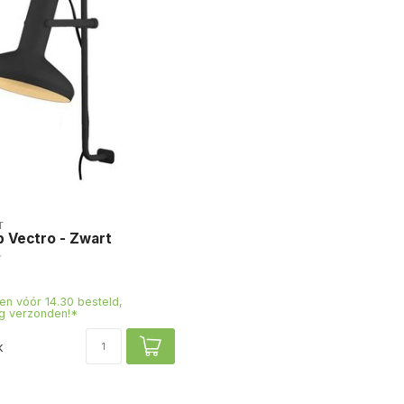
T
 Vectro - Zwart
n vóór 14.30 besteld,
g verzonden!*
k